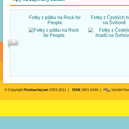
Fotky z pátku na Rock for
Fotky z Českých h
People
na Švihově
© Copyright
Poslouchej.net
2003-2011 |
ISSN
1801-6340 |
Vyrobil G