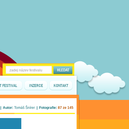
T FESTIVAL
INZERCE
KONTAKT
| Autor:
Tomáš Šnírer
| Fotografie:
87 ze 145