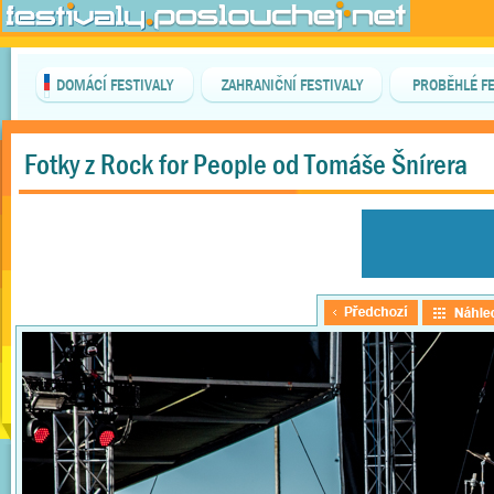
DOMÁCÍ FESTIVALY
ZAHRANIČNÍ FESTIVALY
PROBĚHLÉ FE
Fotky z Rock for People od Tomáše Šnírera