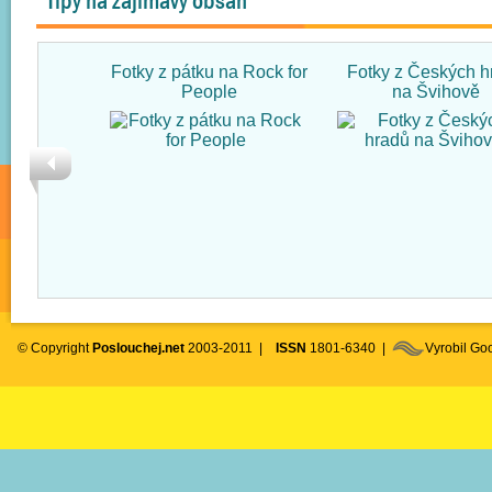
Tipy na zajímavý obsah
Fotky z pátku na Rock for
Fotky z Českých h
People
na Švihově
© Copyright
Poslouchej.net
2003-2011 |
ISSN
1801-6340 |
Vyrobil G