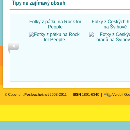
Tipy na zajímavý obsah
Fotky z pátku na Rock for
Fotky z Českých h
People
na Švihově
© Copyright
Poslouchej.net
2003-2011 |
ISSN
1801-6340 |
Vyrobil G