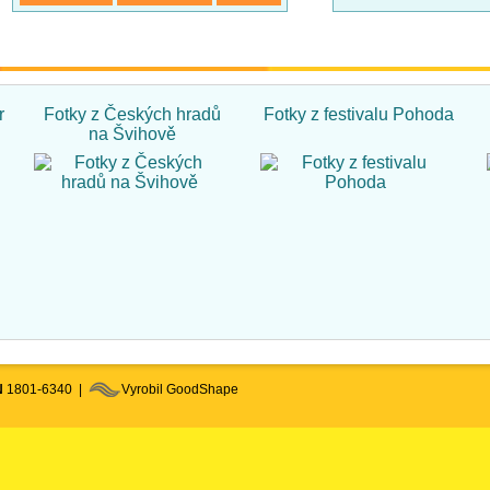
r
Fotky z Českých hradů
Fotky z festivalu Pohoda
na Švihově
N
1801-6340 |
Vyrobil GoodShape