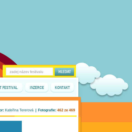
T FESTIVAL
INZERCE
KONTAKT
or:
Kateřina Tererová
| Fotografie:
462 ze 469