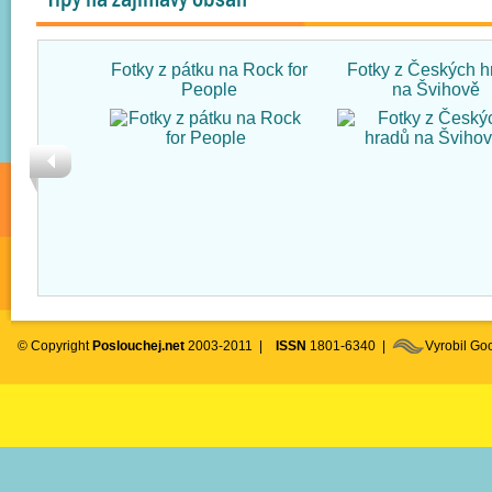
Fotky z pátku na Rock for
Fotky z Českých h
People
na Švihově
© Copyright
Poslouchej.net
2003-2011 |
ISSN
1801-6340 |
Vyrobil G