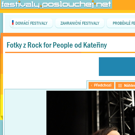
DOMÁCÍ FESTIVALY
ZAHRANIČNÍ FESTIVALY
PROBĚHLÉ FE
Fotky z Rock for People od Kateřiny