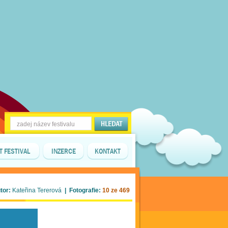
T FESTIVAL
INZERCE
KONTAKT
tor:
Kateřina Tererová
| Fotografie:
10 ze 469