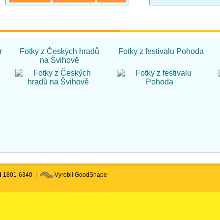
r
Fotky z Českých hradů
Fotky z festivalu Pohoda
na Švihově
N
1801-6340 |
Vyrobil GoodShape