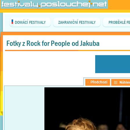
DOMÁCÍ FESTIVALY
ZAHRANIČNÍ FESTIVALY
PROBĚHLÉ FE
Fotky z Rock for People od Jakuba