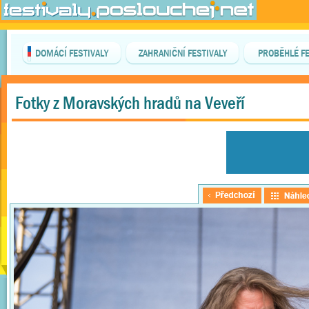
DOMÁCÍ FESTIVALY
ZAHRANIČNÍ FESTIVALY
PROBĚHLÉ FE
Fotky z Moravských hradů na Veveří