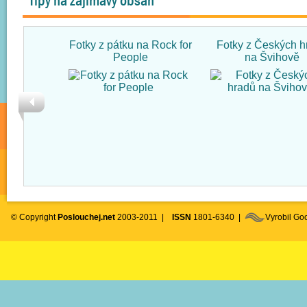
Tipy na zajímavý obsah
Fotky z pátku na Rock for
Fotky z Českých h
People
na Švihově
© Copyright
Poslouchej.net
2003-2011 |
ISSN
1801-6340 |
Vyrobil G