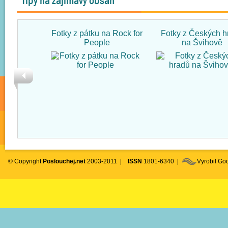
Tipy na zajímavý obsah
Fotky z pátku na Rock for
Fotky z Českých h
People
na Švihově
© Copyright
Poslouchej.net
2003-2011 |
ISSN
1801-6340 |
Vyrobil G