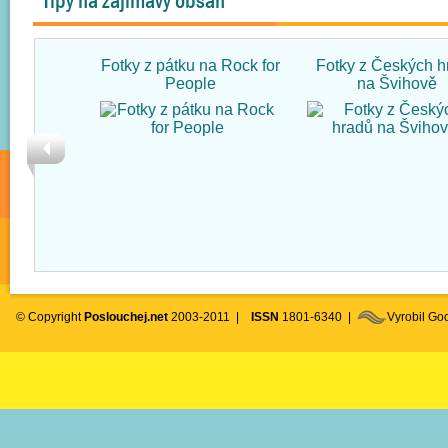
Tipy na zajímavý obsah
Fotky z pátku na Rock for
Fotky z Českých h
People
na Švihově
© Copyright
Poslouchej.net
2003-2011 |
ISSN
1801-6340 |
Vyrobil G