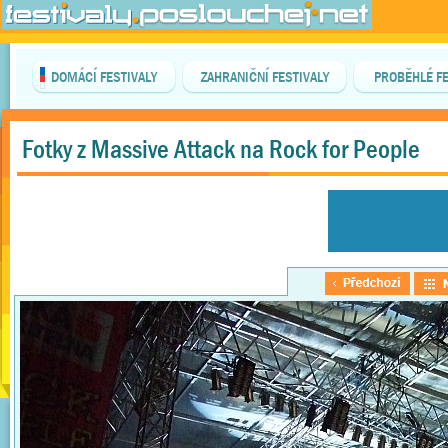
DOMÁCÍ FESTIVALY
ZAHRANIČNÍ FESTIVALY
PROBĚHLÉ FE
Fotky z Massive Attack na Rock for People