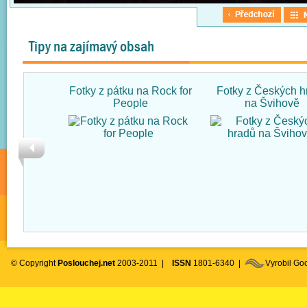
Tipy na zajímavý obsah
Fotky z pátku na Rock for
Fotky z Českých h
People
na Švihově
© Copyright
Poslouchej.net
2003-2011 |
ISSN
1801-6340 |
Vyrobil G