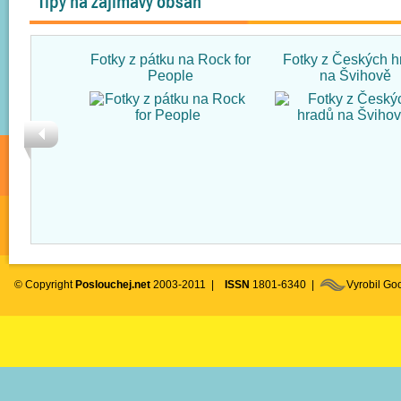
Tipy na zajímavý obsah
Fotky z pátku na Rock for
Fotky z Českých h
People
na Švihově
© Copyright
Poslouchej.net
2003-2011 |
ISSN
1801-6340 |
Vyrobil G