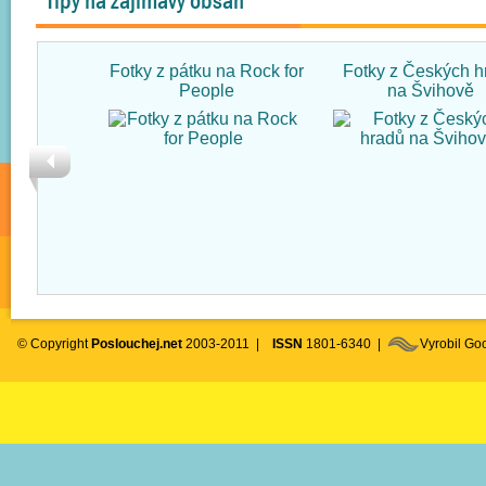
Tipy na zajímavý obsah
Fotky z pátku na Rock for
Fotky z Českých h
People
na Švihově
© Copyright
Poslouchej.net
2003-2011 |
ISSN
1801-6340 |
Vyrobil G