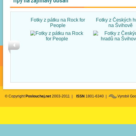
Tipy na zajímavý obsah
Fotky z pátku na Rock for
Fotky z Českých h
People
na Švihově
© Copyright
Poslouchej.net
2003-2011 |
ISSN
1801-6340 |
Vyrobil G