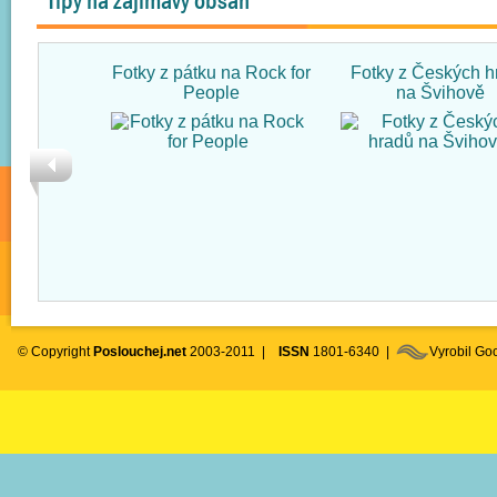
Tipy na zajímavý obsah
Fotky z pátku na Rock for
Fotky z Českých h
People
na Švihově
© Copyright
Poslouchej.net
2003-2011 |
ISSN
1801-6340 |
Vyrobil G