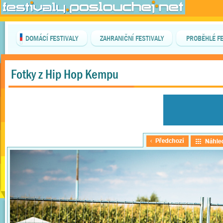
DOMÁCÍ FESTIVALY
ZAHRANIČNÍ FESTIVALY
PROBĚHLÉ FE
Fotky z Hip Hop Kempu