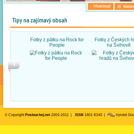
Tipy na zajímavý obsah
Fotky z pátku na Rock for
Fotky z Českých h
People
na Švihově
© Copyright
Poslouchej.net
2003-2011 |
ISSN
1801-6340 |
Vyrobil G