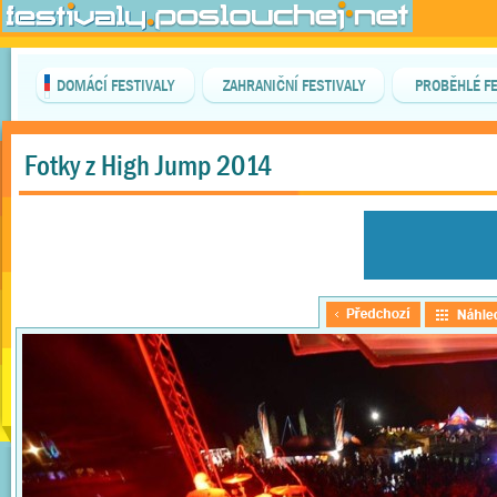
DOMÁCÍ FESTIVALY
ZAHRANIČNÍ FESTIVALY
PROBĚHLÉ FE
Fotky z High Jump 2014