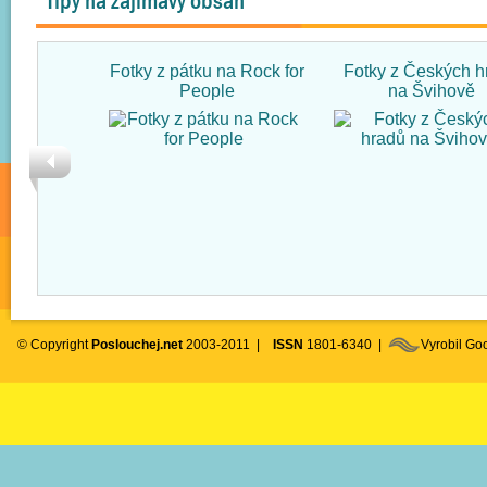
Tipy na zajímavý obsah
Fotky z pátku na Rock for
Fotky z Českých h
People
na Švihově
© Copyright
Poslouchej.net
2003-2011 |
ISSN
1801-6340 |
Vyrobil G