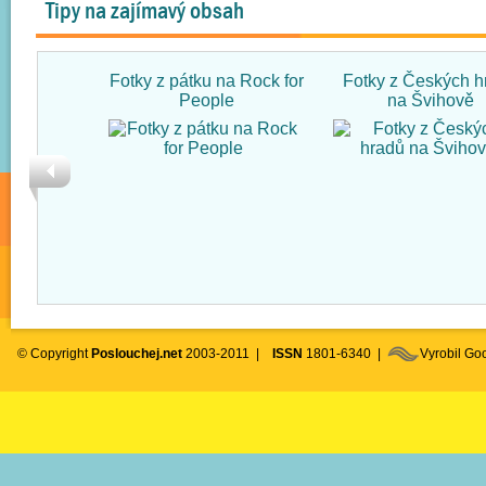
Tipy na zajímavý obsah
Fotky z pátku na Rock for
Fotky z Českých h
People
na Švihově
© Copyright
Poslouchej.net
2003-2011 |
ISSN
1801-6340 |
Vyrobil G