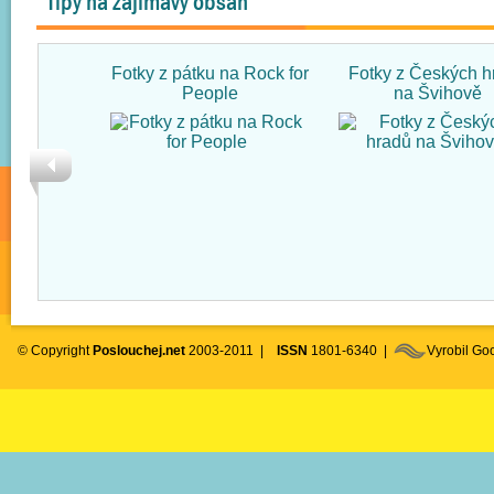
Tipy na zajímavý obsah
Fotky z pátku na Rock for
Fotky z Českých h
People
na Švihově
© Copyright
Poslouchej.net
2003-2011 |
ISSN
1801-6340 |
Vyrobil G