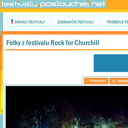
DOMÁCÍ FESTIVALY
ZAHRANIČNÍ FESTIVALY
PROBĚHLÉ FE
Fotky z festivalu Rock for Churchill