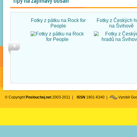
Tipy na zajímavý obsah
Fotky z pátku na Rock for
Fotky z Českých h
People
na Švihově
© Copyright
Poslouchej.net
2003-2011 |
ISSN
1801-6340 |
Vyrobil G