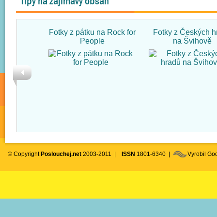
Tipy na zajímavý obsah
Fotky z pátku na Rock for
Fotky z Českých h
People
na Švihově
© Copyright
Poslouchej.net
2003-2011 |
ISSN
1801-6340 |
Vyrobil G