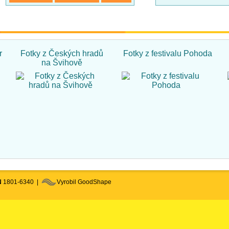
r
Fotky z Českých hradů
Fotky z festivalu Pohoda
na Švihově
N
1801-6340 |
Vyrobil GoodShape