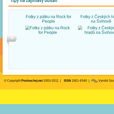
Tipy na zajímavý obsah
Fotky z pátku na Rock for
Fotky z Českých h
People
na Švihově
© Copyright
Poslouchej.net
2003-2011 |
ISSN
1801-6340 |
Vyrobil G