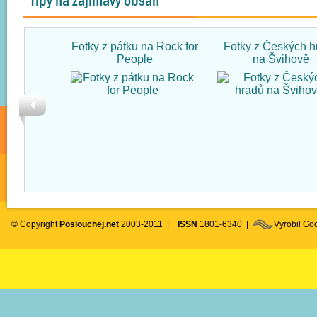
Tipy na zajímavý obsah
Fotky z pátku na Rock for
Fotky z Českých h
People
na Švihově
© Copyright
Poslouchej.net
2003-2011 |
ISSN
1801-6340 |
Vyrobil G