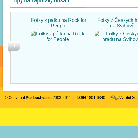
Tipy na zajímavý obsah
Fotky z pátku na Rock for
Fotky z Českých h
People
na Švihově
© Copyright
Poslouchej.net
2003-2011 |
ISSN
1801-6340 |
Vyrobil G