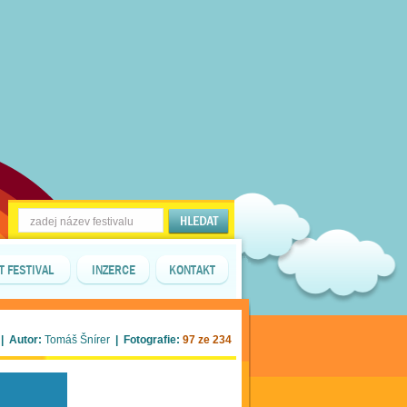
T FESTIVAL
INZERCE
KONTAKT
| Autor:
Tomáš Šnírer
| Fotografie:
97 ze 234