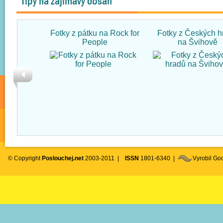
Tipy na zajímavý obsah
Fotky z pátku na Rock for
Fotky z Českých h
People
na Švihově
© Copyright
Poslouchej.net
2003-2011 |
ISSN
1801-6340 |
Vyrobil G