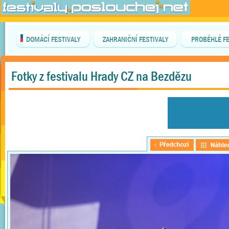
DOMÁCÍ FESTIVALY
ZAHRANIČNÍ FESTIVALY
PROBĚHLÉ FE
Fotky z festivalu Hrady CZ na Bezdězu