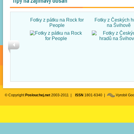
Tipy na zajímavý obsah
Fotky z pátku na Rock for
Fotky z Českých h
People
na Švihově
© Copyright
Poslouchej.net
2003-2011 |
ISSN
1801-6340 |
Vyrobil G