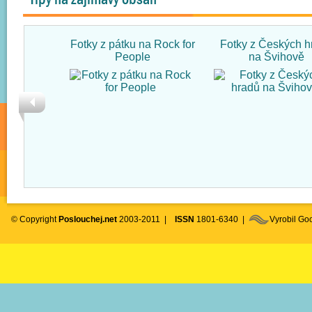
Fotky z pátku na Rock for
Fotky z Českých h
People
na Švihově
© Copyright
Poslouchej.net
2003-2011 |
ISSN
1801-6340 |
Vyrobil G