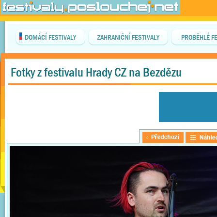
DOMÁCÍ FESTIVALY
ZAHRANIČNÍ FESTIVALY
PROBĚHLÉ FE
Fotky z festivalu Hrady CZ na Bezdězu