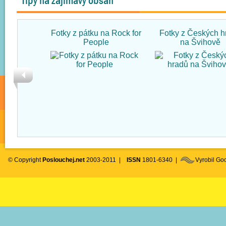
Tipy na zajímavý obsah
Fotky z pátku na Rock for
Fotky z Českých h
People
na Švihově
© Copyright
Poslouchej.net
2003-2011 |
ISSN
1801-6340 |
Vyrobil G