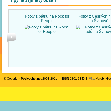
Tipy na zajímavý obsah
Fotky z pátku na Rock for
Fotky z Českých h
People
na Švihově
© Copyright
Poslouchej.net
2003-2011 |
ISSN
1801-6340 |
Vyrobil G