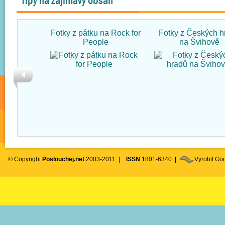
Tipy na zajímavý obsah
Fotky z pátku na Rock for
Fotky z Českých h
People
na Švihově
© Copyright
Poslouchej.net
2003-2011 |
ISSN
1801-6340 |
Vyrobil G