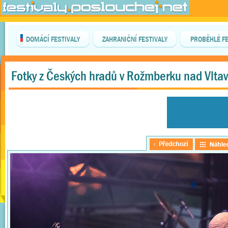
DOMÁCÍ FESTIVALY
ZAHRANIČNÍ FESTIVALY
PROBĚHLÉ FE
Fotky z Českých hradů v Rožmberku nad Vlta