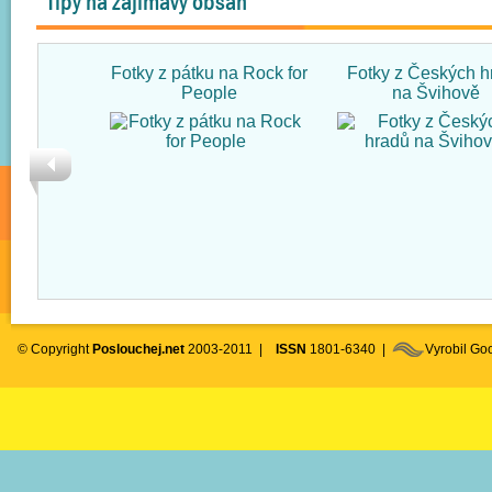
Tipy na zajímavý obsah
Fotky z pátku na Rock for
Fotky z Českých h
People
na Švihově
© Copyright
Poslouchej.net
2003-2011 |
ISSN
1801-6340 |
Vyrobil G