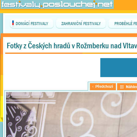
DOMÁCÍ FESTIVALY
ZAHRANIČNÍ FESTIVALY
PROBĚHLÉ FE
Fotky z Českých hradů v Rožmberku nad Vlta