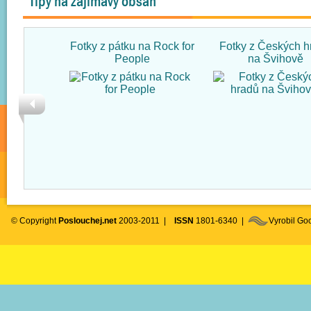
Tipy na zajímavý obsah
Fotky z pátku na Rock for
Fotky z Českých h
People
na Švihově
© Copyright
Poslouchej.net
2003-2011 |
ISSN
1801-6340 |
Vyrobil G