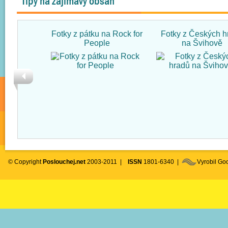
Tipy na zajímavý obsah
Fotky z pátku na Rock for
Fotky z Českých h
People
na Švihově
© Copyright
Poslouchej.net
2003-2011 |
ISSN
1801-6340 |
Vyrobil G