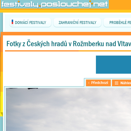
DOMÁCÍ FESTIVALY
ZAHRANIČNÍ FESTIVALY
PROBĚHLÉ FE
Fotky z Českých hradů v Rožmberku nad Vlta