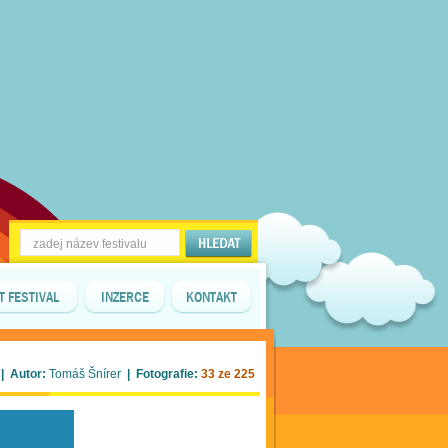
T FESTIVAL
INZERCE
KONTAKT
| Autor:
Tomáš Šnírer
| Fotografie:
33 ze 225