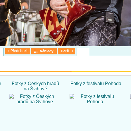
r
Fotky z Českých hradů
Fotky z festivalu Pohoda
na Švihově