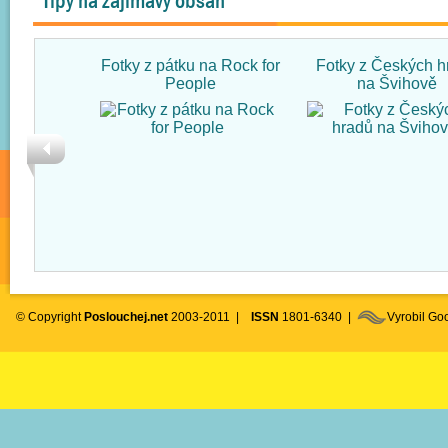
Tipy na zajímavý obsah
Fotky z pátku na Rock for
Fotky z Českých h
People
na Švihově
© Copyright
Poslouchej.net
2003-2011 |
ISSN
1801-6340 |
Vyrobil G