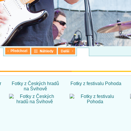
r
Fotky z Českých hradů
Fotky z festivalu Pohoda
na Švihově