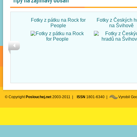
Tipy na zajímavý obsah
Fotky z pátku na Rock for
Fotky z Českých h
People
na Švihově
© Copyright
Poslouchej.net
2003-2011 |
ISSN
1801-6340 |
Vyrobil G