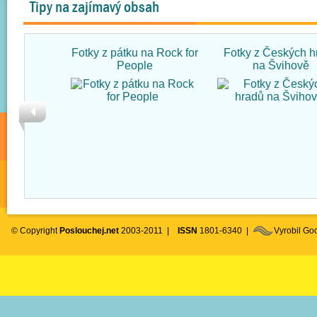
Tipy na zajímavý obsah
Fotky z pátku na Rock for
Fotky z Českých h
People
na Švihově
© Copyright
Poslouchej.net
2003-2011 |
ISSN
1801-6340 |
Vyrobil G