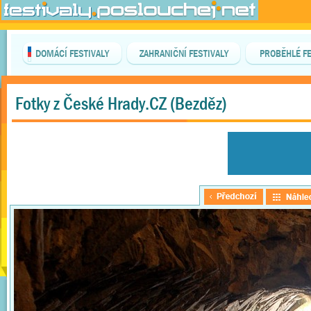
DOMÁCÍ FESTIVALY
ZAHRANIČNÍ FESTIVALY
PROBĚHLÉ FE
Fotky z České Hrady.CZ (Bezděz)