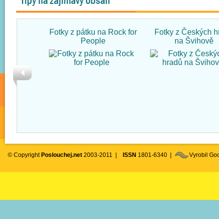
Tipy na zajímavý obsah
Fotky z pátku na Rock for
Fotky z Českých h
People
na Švihově
© Copyright
Poslouchej.net
2003-2011 |
ISSN
1801-6340 |
Vyrobil G