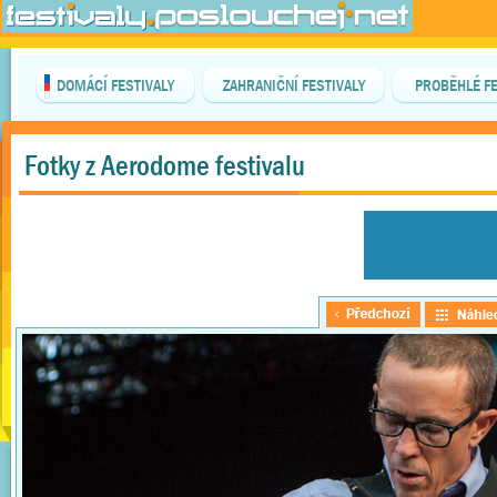
DOMÁCÍ FESTIVALY
ZAHRANIČNÍ FESTIVALY
PROBĚHLÉ FE
Fotky z Aerodome festivalu