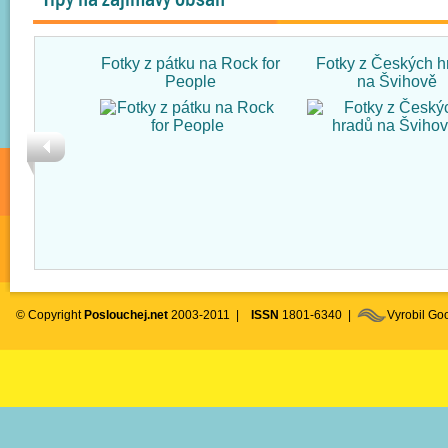
Fotky z pátku na Rock for
Fotky z Českých h
People
na Švihově
© Copyright
Poslouchej.net
2003-2011 |
ISSN
1801-6340 |
Vyrobil G