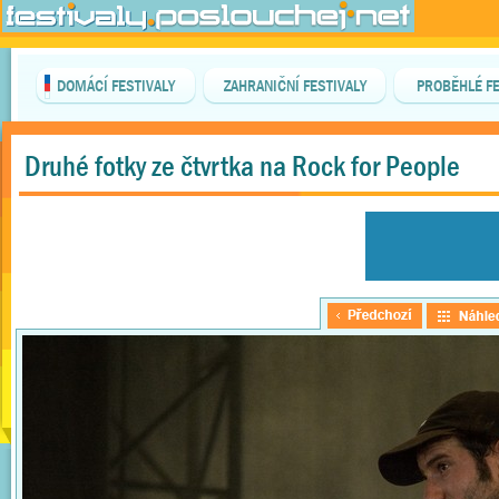
DOMÁCÍ FESTIVALY
ZAHRANIČNÍ FESTIVALY
PROBĚHLÉ FE
Druhé fotky ze čtvrtka na Rock for People