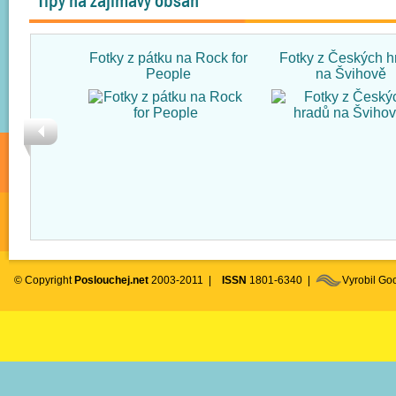
Tipy na zajímavý obsah
Fotky z pátku na Rock for
Fotky z Českých h
People
na Švihově
© Copyright
Poslouchej.net
2003-2011 |
ISSN
1801-6340 |
Vyrobil G