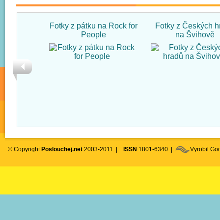
Fotky z pátku na Rock for
Fotky z Českých h
People
na Švihově
© Copyright
Poslouchej.net
2003-2011 |
ISSN
1801-6340 |
Vyrobil G