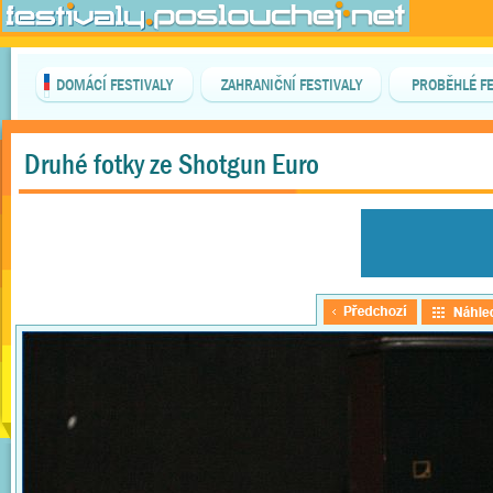
DOMÁCÍ FESTIVALY
ZAHRANIČNÍ FESTIVALY
PROBĚHLÉ FE
Druhé fotky ze Shotgun Euro