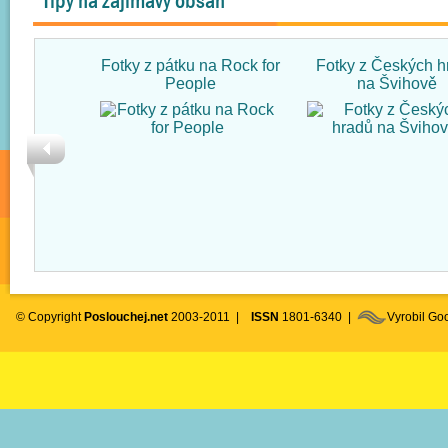
Tipy na zajímavý obsah
Fotky z pátku na Rock for
Fotky z Českých h
People
na Švihově
© Copyright
Poslouchej.net
2003-2011 |
ISSN
1801-6340 |
Vyrobil G