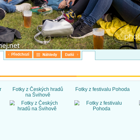
r
Fotky z Českých hradů
Fotky z festivalu Pohoda
na Švihově