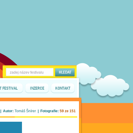
T FESTIVAL
INZERCE
KONTAKT
| Autor:
Tomáš Šnírer
| Fotografie:
59 ze 151