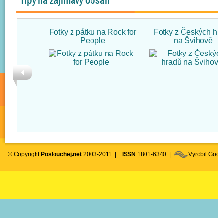
Tipy na zajímavý obsah
Fotky z pátku na Rock for
Fotky z Českých h
People
na Švihově
© Copyright
Poslouchej.net
2003-2011 |
ISSN
1801-6340 |
Vyrobil G