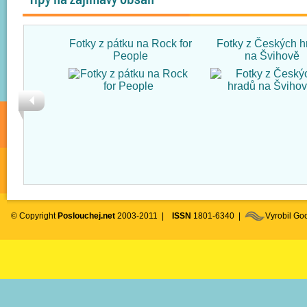
Fotky z pátku na Rock for
Fotky z Českých h
People
na Švihově
© Copyright
Poslouchej.net
2003-2011 |
ISSN
1801-6340 |
Vyrobil G